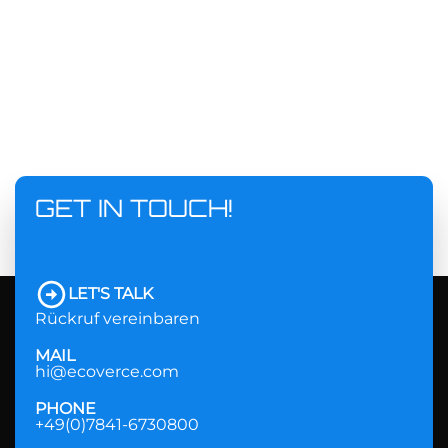
GET IN TOUCH!
LET'S TALK
Rückruf vereinbaren
MAIL
hi@ecoverce.com
PHONE
+49(0)7841-6730800